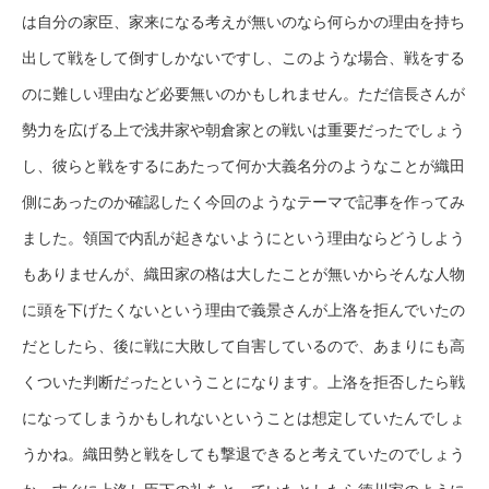
は自分の家臣、家来になる考えが無いのなら何らかの理由を持ち
出して戦をして倒すしかないですし、このような場合、戦をする
のに難しい理由など必要無いのかもしれません。ただ信長さんが
勢力を広げる上で浅井家や朝倉家との戦いは重要だったでしょう
し、彼らと戦をするにあたって何か大義名分のようなことが織田
側にあったのか確認したく今回のようなテーマで記事を作ってみ
ました。領国で内乱が起きないようにという理由ならどうしよう
もありませんが、織田家の格は大したことが無いからそんな人物
に頭を下げたくないという理由で義景さんが上洛を拒んでいたの
だとしたら、後に戦に大敗して自害しているので、あまりにも高
くついた判断だったということになります。上洛を拒否したら戦
になってしまうかもしれないということは想定していたんでしょ
うかね。織田勢と戦をしても撃退できると考えていたのでしょう