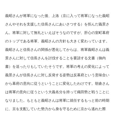
義昭さんが将軍になった後、上洛（京に入って将軍になった義昭
さんやそれを支援した信長さんにあいさつする）を拒んだ義景さ
ん。将軍に対して無礼といえばそうなのですが、肝心の室町幕府
のトップである将軍、義昭さんの方針も大きく変わっています。
義昭さんと信長さんの関係が悪化してからは、将軍義昭さんは義
景さんに対して信長さんを討伐することを要請する文書（御内
書）を送ったりもしていたそうです。将軍の考えの変化によって
義景さんが信長さんに対し反発する姿勢は反幕府という意味合い
から幕府の意向に従うということに変化したわけです。朝倉さん
は将軍の意向に従うという大義名分を持って織田勢と戦うことに
なりました。もともと義昭さんは将軍に就任するもっと前の時期
に、京を支配していた勢力から身を守るために京から逃れた際