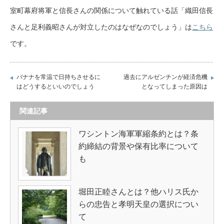
室町幕府将軍と信長さんの関係について触れている話「織田信長
さんと足利義昭さんが対立したのはなぜなのでしょう」は
こちら
です。
バナナを常温で日持ちさせるに
過去にアルゼンチンが経済危機
はどうするといいのでしょう
となってしまった原因は
関連記事
ワシントン海軍軍縮条約とは？条
約締結の背景や保有比率について
も
堀田正睦さんとは？他ハリス氏か
らの忠告と孝明天皇の選択につい
て