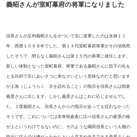
義昭さんが室町幕府の将軍になりました
信長さんが足利義昭さんをかついで京に進軍したのは永禄１１
年、西暦１５６８年でした。第１４代室町幕府将軍がその頃病死
したそうで、間もなく義昭さんは第１５代の将軍に就任します。
新しい体制となった室町幕府。将軍である義昭さんに臣下の礼を
とる目的で京にあいさつに来なさいという意味なのだと思います
が上洛（じょうらく 京を訪れること）の指示を信長さんは朝倉
義景さんに出します。しかし義景さんはこれに応じませんでし
た。２度義昭さん、信長さんからの指示があっても従わなかった
そうです。これについては本来朝倉家に比べ信長さんの家系の格
が上というわけでもないのに、そのような織田信長という人物の
指示に従うのは嫌だったからという見方や当主である義景さんが