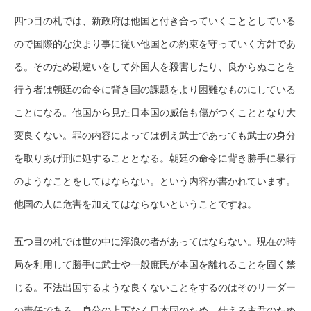
四つ目の札では、新政府は他国と付き合っていくこととしている
ので国際的な決まり事に従い他国との約束を守っていく方針であ
る。そのため勘違いをして外国人を殺害したり、良からぬことを
行う者は朝廷の命令に背き国の課題をより困難なものにしている
ことになる。他国から見た日本国の威信も傷がつくこととなり大
変良くない。罪の内容によっては例え武士であっても武士の身分
を取りあげ刑に処することとなる。朝廷の命令に背き勝手に暴行
のようなことをしてはならない。という内容が書かれています。
他国の人に危害を加えてはならないということですね。
五つ目の札では世の中に浮浪の者があってはならない。現在の時
局を利用して勝手に武士や一般庶民が本国を離れることを固く禁
じる。不法出国するような良くないことをするのはそのリーダー
の責任である。身分の上下なく日本国のため、仕える主君のため