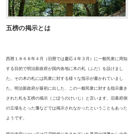
五榜の掲示とは
西暦１８６８年４月（旧暦では慶応４年３月）に一般民衆に周知
する目的で明治新政府が国内各地に木の札（ふだ）を設けまし
た。その木の札には民衆に対する様々な指示が書かれていまし
た。明治新政府が最初に出した、この一般民衆に対する指示書き
された札を五榜の掲示（ごぼうのけいじ）と言います。旧幕府側
の立場をとった藩などでは掲示されなかったということもあった
ようです。
指示内容については江戸時代に出されていた幕府や諸藩からの命