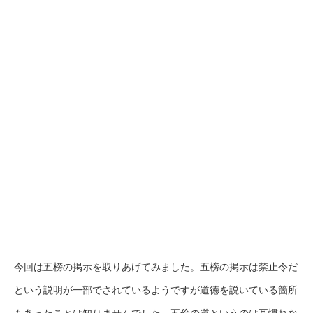
今回は五榜の掲示を取りあげてみました。五榜の掲示は禁止令だ
という説明が一部でされているようですが道徳を説いている箇所
もあったことは知りませんでした。五倫の道というのは耳慣れな