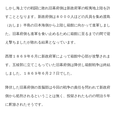
しかし海上での戦闘に敗れ旧幕府側は新政府軍の蝦夷地上陸を許
すこととなります。新政府側は８０００人ほどの兵員を集め渡島
（おしま）半島の日本海側から上陸し箱館に向かって進軍しまし
た。旧幕府側も進軍を食い止めるために箱館に至るまでの間で迎
え撃ちましたが敗れる結果となっています。
西暦１８６９年６月に新政府軍によって箱館中心部が攻撃されま
す。五稜郭に立てこもっていた旧幕府側は降伏し箱館戦争は終結
しました。１８６９年６月２７日でした。
降伏した旧幕府側の首脳部は今回の戦争の責任を問われて新政府
側から処刑されるということは無く、投獄されたものの明治５年
に釈放されたそうです。