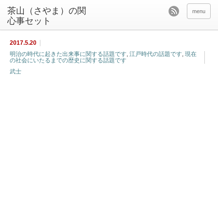
茶山（さやま）の関
menu
心事セット
2017.5.20
明治の時代に起きた出来事に関する話題です
,
江戸時代の話題です
,
現在
の社会にいたるまでの歴史に関する話題です
武士