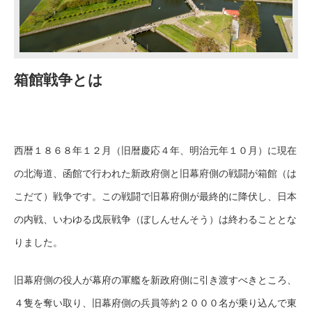
箱館戦争とは
西暦１８６８年１２月（旧暦慶応４年、明治元年１０月）に現在
の北海道、函館で行われた新政府側と旧幕府側の戦闘が箱館（は
こだて）戦争です。この戦闘で旧幕府側が最終的に降伏し、日本
の内戦、いわゆる戊辰戦争（ぼしんせんそう）は終わることとな
りました。
旧幕府側の役人が幕府の軍艦を新政府側に引き渡すべきところ、
４隻を奪い取り、旧幕府側の兵員等約２０００名が乗り込んで東