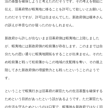
活の基盤を確保しようと考えたのだそうです。その考えを朝廷に
伝え、旧幕府勢が蝦夷地に移ることを許可して欲しいとお願いし
たのだそうですが、許可は出ませんでした。新政府側は榎本さん
の訴えが本音なのか疑ったのかもしれません。
新政府から許しが出ないまま旧幕府側は蝦夷地に上陸しました
が、蝦夷地には新政府側の松前藩が存在します。このままでは自
分たちの思い通りに蝦夷地開拓をすることが出来ません。そのた
め松前藩と戦って松前藩からこの地域の支配権を奪い、その後上
陸してきた新政府側の増援勢力とも戦ったということのようで
す。
ということで蝦夷行きは旧幕府の家臣たちの生活基盤を確保する
ためという目的があったという説があるようです。ただ家臣たち
の生活を守るためというのは口実で、蝦夷地を新政府ではなく旧