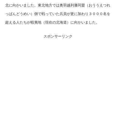
北に向かいました。東北地方では奥羽越列藩同盟（おううえつれ
っぱんどうめい）側で戦っていた兵員が更に加わり３０００名を
超える人たちが蝦夷地（現在の北海道）に向かいました。
スポンサーリンク