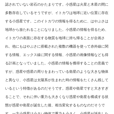
認されていない岩石のかたまりです。小惑星は火星と木星の間に
多数存在しているそうですが、イトカワは地球に近い位置に存在
する小惑星です。このイトカワの情報を得るために、はやぶさは
地球から放たれることになりました。小惑星の情報を得るため、
イトカワの表面に存在する物質を地球に持ち帰ることが企画さ
れ、他にもはやぶさに搭載された複数の機器を使って赤外線に関
する情報、エックス線に関する情報、小惑星の画像情報なども得
る計画となっていました。小惑星の情報を獲得することの意義で
すが、惑星や惑星の周りをまわっている衛星のような大きな物体
と異なり、小惑星は太陽系が生まれた時の情報をたくさん残して
いるという特徴があるのだそうです。惑星や衛星ですと大きすぎ
ることで、それに伴い重力も大きくなり惑星や衛星を構成する状
態が惑星や衛星が誕生した後、相当変化するものなのだそうで
す。一方小惑星は小さい物体で重力も小さく、小惑星が誕生した