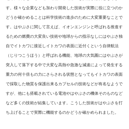
す。様々な企業なども加わり開発した技術が実際に役に立つのか
どうか確かめることは科学技術の進歩のために大変重要なことで
す。はやぶさに関して言えば、イオンエンジンと呼ばれる推進す
るための燃費の大変良い技術や地球からの指示なしにはやぶさ独
自でイトカワに接近しイトカワの表面に近付くという自律航法
（じりつこうほう）と呼ばれる機能、地球の大気圏にはやぶさが
突入して落下する中で大変な高熱や急激な減速によって発生する
重力の何十倍もの力にさらされる状態となってもイトカワの表面
で採取した物質を保護出来るカプセルの技術などが有名なようで
すが、他にも搭載されている電池やはやぶさの機体そのものなど
など多くの技術が結集しています。こうした技術がはやぶさを打
ち上げることで実際に機能するのかどうか確かめられました。