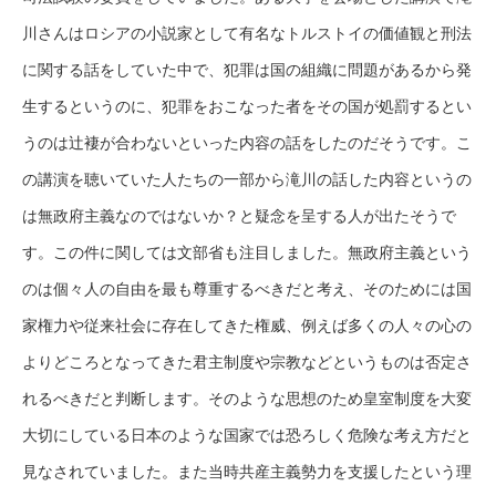
川さんはロシアの小説家として有名なトルストイの価値観と刑法
に関する話をしていた中で、犯罪は国の組織に問題があるから発
生するというのに、犯罪をおこなった者をその国が処罰するとい
うのは辻褄が合わないといった内容の話をしたのだそうです。こ
の講演を聴いていた人たちの一部から滝川の話した内容というの
は無政府主義なのではないか？と疑念を呈する人が出たそうで
す。この件に関しては文部省も注目しました。無政府主義という
のは個々人の自由を最も尊重するべきだと考え、そのためには国
家権力や従来社会に存在してきた権威、例えば多くの人々の心の
よりどころとなってきた君主制度や宗教などというものは否定さ
れるべきだと判断します。そのような思想のため皇室制度を大変
大切にしている日本のような国家では恐ろしく危険な考え方だと
見なされていました。また当時共産主義勢力を支援したという理