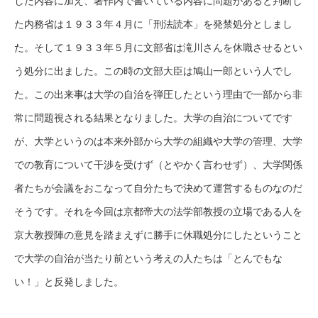
した内容に加え、著作内で書いている内容に問題があると判断し
た内務省は１９３３年４月に「刑法読本」を発禁処分としまし
た。そして１９３３年５月に文部省は滝川さんを休職させるとい
う処分に出ました。この時の文部大臣は鳩山一郎という人でし
た。この出来事は大学の自治を弾圧したという理由で一部から非
常に問題視される結果となりました。大学の自治についてです
が、大学というのは本来外部から大学の組織や大学の管理、大学
での教育について干渉を受けず（とやかく言わせず）、大学関係
者たちが会議をおこなって自分たちで決めて運営するものなのだ
そうです。それを今回は京都帝大の法学部教授の立場である人を
京大教授陣の意見を踏まえずに勝手に休職処分にしたということ
で大学の自治が当たり前という考えの人たちは「とんでもな
い！」と反発しました。