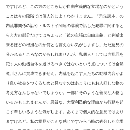
ですけれど、この方のどこら辺が自由主義的な立場なのかという
ことは今の段階では個人的によくわかりません。「刑法読本」の
内乱罪関係の話やトルストイ関連の講演で話した犯罪に関すると
らえ方の部分だけではちょっと「彼の主張は自由主義」と判断出
来るほどの根拠なのか何とも言えない気がしますし。ただ意見の
分かれるところなのかもしれませんが、私個人としては内乱罪を
犯す人の動機自体を退けるべきではないという点については全然
滝川さんに賛成できません。内乱を起こす人たちの動機内容がよ
り良い社会をつくるためと見なすのはあまりにもお人好しな物の
考え方なんじゃないでしょうか。一部にそのような善良な人物も
いるかもしれませんが、悪質な、大変利己的な理由から行動を起
こす輩もいるような気がします。あくまで個人的な意見ではあり
ますけれど。私の意見がこんな感じですから当時の処分した立場