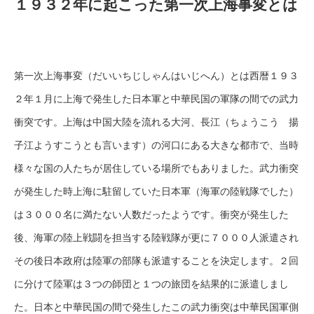
１９３２年に起こった第一次上海事変とは
第一次上海事変（だいいちじしゃんはいじへん）とは西暦１９３
２年１月に上海で発生した日本軍と中華民国の軍隊の間での武力
衝突です。上海は中国大陸を流れる大河、長江（ちょうこう 揚
子江ようすこうとも言います）の河口にある大きな都市で、当時
様々な国の人たちが居住している場所でもありました。武力衝突
が発生した時上海に駐留していた日本軍（海軍の陸戦隊でした）
は３０００名に満たない人数だったようです。衝突が発生した
後、海軍の陸上戦闘を担当する陸戦隊が更に７０００人派遣され
その後日本政府は陸軍の部隊も派遣することを決定します。２回
に分けて陸軍は３つの師団と１つの旅団を結果的に派遣しまし
た。日本と中華民国の間で発生したこの武力衝突は中華民国軍側