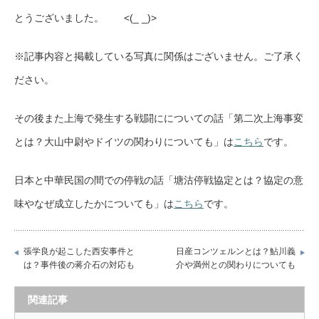
とうございました。 <(_ _)>
※記事内容と掲載している写真に関係はございません。ご了承く
ださい。
その後また上海で発生する戦闘にについての話「第二次上海事変
とは？大山中尉やドイツの関わりについても」は
こちら
です。
日本と中華民国の間での停戦の話「塘沽停戦協定とは？協定の意
味やなぜ成立したかについても」は
こちら
です。
張学良が起こした西安事件と
日産コンツェルンとは？鮎川義
は？事件後の蒋介石の対応も
介や満州との関わりについても
関連記事