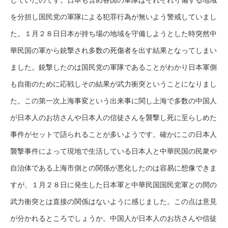
していたのです。日本も含め各国の軍隊はそれぞれ守備する地域
を分担し国民党の軍隊による犯罪行為が無いよう警戒していまし
た。１月２８日日本が持ち場の地域を守備しようとした時突然中
華民国の軍から銃撃され多数の死傷者を出す結果となってしまい
ました。銃撃したのは国民党の軍隊であることがわかり日本軍側
も自衛のために応戦しその結果が武力衝突ということになりまし
た。この第一次上海事変という出来事に関し上海で多数の中国人
が日本人のお坊さんや日本人の信徒さんを襲撃し死に至らしめた
事件がセットで語られることが多いようです。確かにこの日本人
襲撃事件によって現地で生活している日本人と中華民国の民衆や
自治体である上海市側との関係が悪化したのは容易に想像できま
すが、１月２８日に発生した日本軍と中華民国国民党軍との間の
武力衝突とは直接の関係はないように感じました。この点は意見
が分かれるところでしょうか。中国人が日本人のお坊さんや信徒