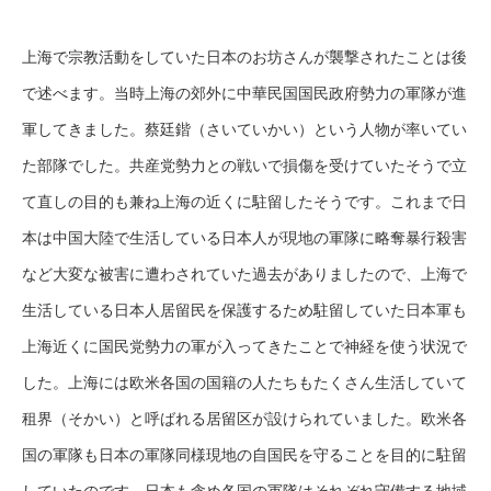
上海で宗教活動をしていた日本のお坊さんが襲撃されたことは後
で述べます。当時上海の郊外に中華民国国民政府勢力の軍隊が進
軍してきました。蔡廷鍇（さいていかい）という人物が率いてい
た部隊でした。共産党勢力との戦いで損傷を受けていたそうで立
て直しの目的も兼ね上海の近くに駐留したそうです。これまで日
本は中国大陸で生活している日本人が現地の軍隊に略奪暴行殺害
など大変な被害に遭わされていた過去がありましたので、上海で
生活している日本人居留民を保護するため駐留していた日本軍も
上海近くに国民党勢力の軍が入ってきたことで神経を使う状況で
した。上海には欧米各国の国籍の人たちもたくさん生活していて
租界（そかい）と呼ばれる居留区が設けられていました。欧米各
国の軍隊も日本の軍隊同様現地の自国民を守ることを目的に駐留