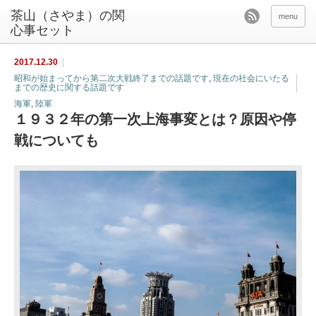
茶山（さやま）の関
menu
心事セット
2017.12.30
昭和が始まってから第二次大戦終了までの話題です
,
現在の社会にいたる
までの歴史に関する話題です
海軍
,
陸軍
１９３２年の第一次上海事変とは？原因や停
戦についても