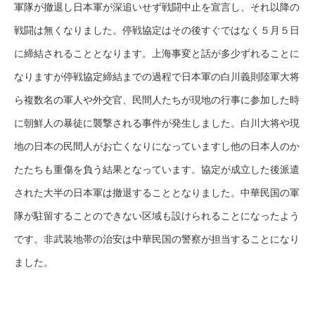
軍隊が撤退し日本軍が深追いせず戦闘中止を宣言し、それ以降の
戦闘は無くなりました。停戦協定はその後すぐではなく５月５日
に締結されることとなります。上海事変と話が多少ずれることに
なりますが停戦協定締結までの過程で日本軍の白川義則陸軍大将
ら複数名の軍人や外交官、民間人たちが現地の行事に参加した時
に朝鮮人の暴徒に襲撃される事件が発生しました。白川大将や現
地の日本の民間人がお亡くなりになっていますし他の日本人のか
たたちも重傷を負う結果となっています。協定が成立した後派遣
された大半の日本軍は撤退することとなりました。中華民国の軍
隊が駐留することのできない区域も設けられることになったよう
です。非武装地帯の治安は中華民国の警察が担当することになり
ました。