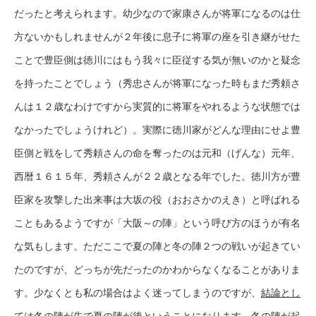
だったと考えられます。幼少なので家康さんが将軍になるのは仕
方ないかもしれませんが２年後に息子に将軍の座を引き継がせた
ことで豊臣側は徳川にはもう我々に臣従する気が無いのかと疑念
を持ったことでしょう（秀忠さんが将軍になった時もまだ秀頼さ
んは１２歳なわけですから実質的に将軍をやれるような状態では
なかったでしょうけれど）。実際に徳川家がどんな理由にせよ豊
臣側と戦をして秀頼さんの命を奪ったのは元和（げんな）元年、
西暦１６１５年、秀頼さんが２２歳となる年でした。徳川方が豊
臣家を攻撃した出来事は大坂の役（おおさかのえき）と呼ばれる
こともあるようですが「大阪～の陣」という呼び方のほうが有名
な気もします。ただここで夏の陣と冬の陣２つの戦いが起きてい
たのですが、どっちが先だったのかわからなくなることがありま
す。少なくとも私の場合はよく迷ってしまうのですが、
結論とし
ては冬の陣が先で夏の陣が後ということになります。
冬の陣が起