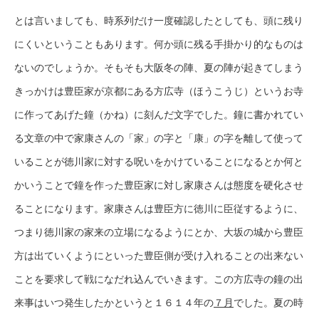
とは言いましても、時系列だけ一度確認したとしても、頭に残り
にくいということもあります。何か頭に残る手掛かり的なものは
ないのでしょうか。そもそも大阪冬の陣、夏の陣が起きてしまう
きっかけは豊臣家が京都にある方広寺（ほうこうじ）というお寺
に作ってあげた鐘（かね）に刻んだ文字でした。鐘に書かれてい
る文章の中で家康さんの「家」の字と「康」の字を離して使って
いることが徳川家に対する呪いをかけていることになるとか何と
かいうことで鐘を作った豊臣家に対し家康さんは態度を硬化させ
ることになります。家康さんは豊臣方に徳川に臣従するように、
つまり徳川家の家来の立場になるようにとか、大坂の城から豊臣
方は出ていくようにといった豊臣側が受け入れることの出来ない
ことを要求して戦になだれ込んでいきます。この方広寺の鐘の出
来事はいつ発生したかというと１６１４年の
７月
でした。夏の時