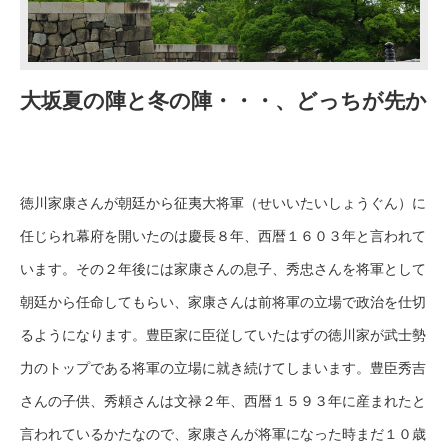
大坂夏の陣と冬の陣・・・、どっちが先か
徳川家康さんが朝廷から征夷大将軍（せいいたいしょうぐん）に
任じられ幕府を開いたのは慶長８年、西暦１６０３年と言われて
います。その２年後には家康さんの息子、秀忠さんを将軍として
朝廷から任命してもらい、家康さんは前将軍の立場で政治を仕切
るようになります。豊臣家に臣従していたはずの徳川家が武士勢
力のトップである将軍の立場に就き続けてしまいます。豊臣秀吉
さんの子供、秀頼さんは文禄２年、西暦１５９３年に産まれたと
言われているかたなので、家康さんが将軍になった時まだ１０歳