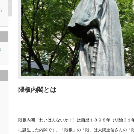
の
う
り
隈板内閣とは
隈板内閣（わいはんないかく）は西暦１８９８年（明治３１
に誕生した内閣です。「隈板」の「隈」は大隈重信さんの「