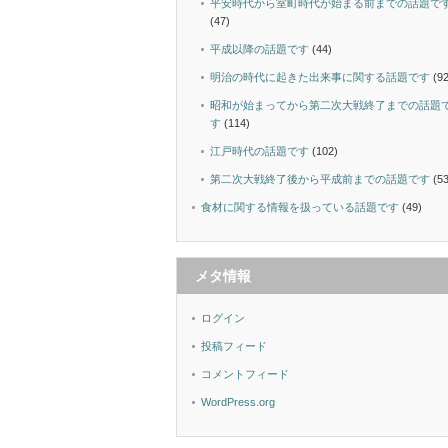
平安時代から室町時代が始まる前までの話題で
(47)
平成以降の話題です
(44)
明治の時代に起きた出来事に関する話題です
(92
昭和が始まってから第二次大戦終了までの話題
す
(114)
江戸時代の話題です
(102)
第二次大戦終了後から平成前までの話題です
(53
食材に関する情報を扱っている話題です
(49)
メタ情報
ログイン
投稿フィード
コメントフィード
WordPress.org