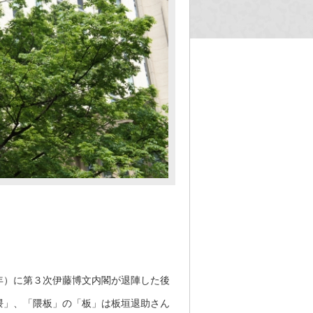
年）に第３次伊藤博文内閣が退陣した後
隈」、「隈板」の「板」は板垣退助さん