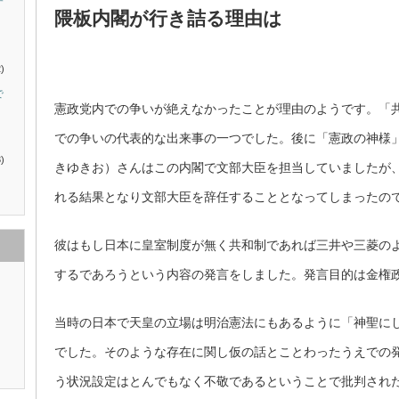
す
隈板内閣が行き詰る理由は
)
で
憲政党内での争いが絶えなかったことが理由のようです。「
での争いの代表的な出来事の一つでした。後に「憲政の神様
)
きゆきお）さんはこの内閣で文部大臣を担当していましたが
れる結果となり文部大臣を辞任することとなってしまったの
彼はもし日本に皇室制度が無く共和制であれば三井や三菱の
するであろうという内容の発言をしました。発言目的は金権
当時の日本で天皇の立場は明治憲法にもあるように「神聖に
でした。そのような存在に関し仮の話とことわったうえでの
う状況設定はとんでもなく不敬であるということで批判され