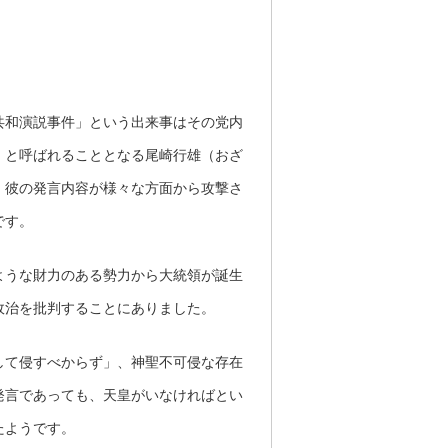
共和演説事件」という出来事はその党内
」と呼ばれることとなる尾崎行雄（おざ
、彼の発言内容が様々な方面から攻撃さ
です。
ような財力のある勢力から大統領が誕生
政治を批判することにありました。
して侵すべからず」、神聖不可侵な存在
発言であっても、天皇がいなければとい
たようです。