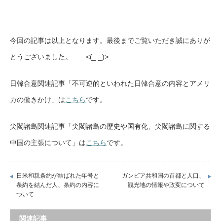
今回の記事は以上となります。最後までご覧いただき誠にありが
とうございました。 <(_ _)>
日韓合意関連記事「不可逆的といわれた日韓合意の内容とアメリ
カの働きかけ」は
こちら
です。
尖閣諸島関連記事「尖閣諸島の歴史や国有化、尖閣諸島に関する
中国の主張について」は
こちら
です。
日米和親条約が結ばれた年号と
ガンビア共和国の首都と人口、
条約を結んだ人、条約の内容に
観光地の情報や政変について
ついて
関連記事