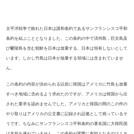
太平洋戦争で敗れた日本は講和条約であるサンフランシスコ平和
条約を結ぶこととなりました。この条約の中で済州島，巨文島及
び鬱陵島を含む朝鮮を日本は放棄する、日本は領有しないとして
います。しかし竹島は日本が放棄する領域には含まれていませ
ん。
この条約の内容が決められる以前に韓国はアメリカに竹島も放棄
すべき地域に含めるよう求めたのですが、アメリカは韓国から出
された要求を認めませんでした。アメリカと韓国の間のこの件の
やり取りはアメリカの公文書に記録され証拠として残っているそ
うです。ちなみにサンフランシスコ平和条約の署名国に大韓民国
は名前を連ねていません。この条約が実際に有効となるのは１９