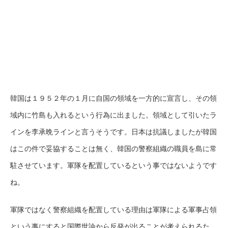
韓国は１９５２年の１月に自国の領域を一方的に宣言し、その領
域内に竹島も入れるという行為に出ました。領域として引いたラ
インを李承晩ラインと言うそうです。日本は抗議しましたが韓国
はこの件で妥協することは無く、韓国の警察組織の職員を島に常
駐させています。軍隊を配置しているという事ではないようです
ね。
軍隊ではなく警察組織を配置している理由は軍隊による軍事占領
という事にすると国際世論から反発が出ることが考えられるた