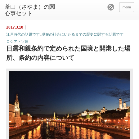
茶山（さやま）の関
menu
心事セット
2017.3.10
江戸時代の話題です
,
現在の社会にいたるまでの歴史に関する話題です
ロシア・ソ連
日露和親条約で定められた国境と開港した場
所、条約の内容について