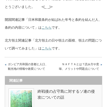
とうございました。 <(_ _)>
開国関連記事「日米和親条約が結ばれた年号と条約を結んだ人、
条約の内容について」は
こちら
です。
北方領土関連記事「北方領土の日や領土の面積、領土の問題につ
いて調べてみました」は
こちら
です。
ガンビア共和国の首都と人口、
ＮＡＦＴＡとは？読み方や意
観光地の情報や政変について
味、メリットや問題点について
関連記事
終戦後の占守島に対するソ連の侵
攻についての話