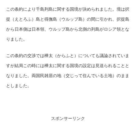
この条約により千島列島に関する国境が決められました。境は択
捉（えとろふ）島と得撫島（ウルップ島）の間に引かれ、択捉島
から日本側は日本領、ウルップ島から北側の列島がロシア領とな
りました。
この条約の交渉では樺太（からふと）についても議論されていま
すが結局この時には樺太に関する国境の設定は見送られることと
なりました。両国民雑居の地（交じって住んでいる土地）のまま
としました。
スポンサーリンク