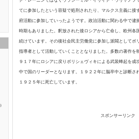
チ・レーニンではなくウラジーミル・イリイチ・ウリヤノフ
てに参加したという容疑で処刑されたり、マルクス主義に接
府活動に参加していったようです。政治活動に関わる中で逮
時期もありました。釈放された後ロシアから亡命し、欧州各
続けています。その後社会民主労働党に参加し派閥としてボ
指導者として活動していくこととなりました。多数の著作を
９１７年にロシアに戻りボリシェヴィキによる武装蜂起を成
中で国のリーダーとなります。１９２２年に脳卒中と診断さ
１９２５年に死亡しています。
)
スポンサーリンク