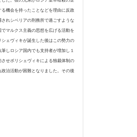
でした。彼の兄弟がロシア皇帝暗殺の企
する機会を持ったことなどを理由に反政
捕されシベリアの刑務所で過ごすような
国でマルクス主義の思想を広げる活動を
リシェヴィキが誕生した後はこの勢力の
執筆しロシア国内でも支持者が増加し１
功させボリシェヴィキによる独裁体制の
れ政治活動が困難となりました。その後