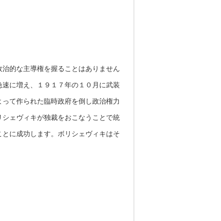
政治的な主導権を握ることはありません
急速に増え、１９１７年の１０月に武装
よって作られた臨時政府を倒し政治権力
リシェヴィキが独裁をおこなうことで統
ことに成功します。ボリシェヴィキはそ