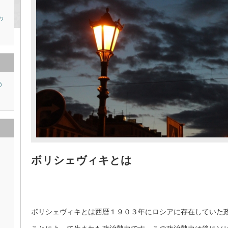
の
う
り
ボリシェヴィキとは
ボリシェヴィキとは西暦１９０３年にロシアに存在していた