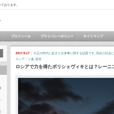
いております。
ト
プロフィール
プライバシーポリシー
サイトマップ
2017.9.17
大正の時代に起きた出来事に関する話題です
,
現在の社会
ロシア・ソ連
,
政党
ロシアで力を得たボリシェヴィキとは？レーニ
革
い
う