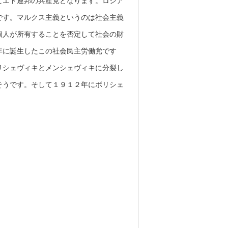
ビエト連邦の共産党となります。ロシア
です。マルクス主義というのは社会主義
個人が所有することを否定して社会の財
年に誕生したこの社会民主労働党です
リシェヴィキとメンシェヴィキに分裂し
そうです。そして１９１２年にボリシェ