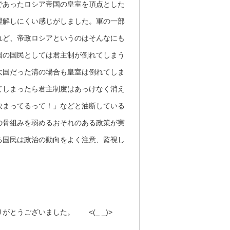
であったロシア帝国の皇室を頂点とした
理解しにくい感じがしました。軍の一部
れど、帝政ロシアというのはそんなにも
国の国民としては君主制が倒れてしまう
大国だった清の場合も皇室は倒れてしま
てしまったら君主制度はあっけなく消え
決まってるって！」などと油断している
の骨組みを弱めるおそれのある政策が実
る国民は政治の動向をよく注意、監視し
とうございました。 <(_ _)>