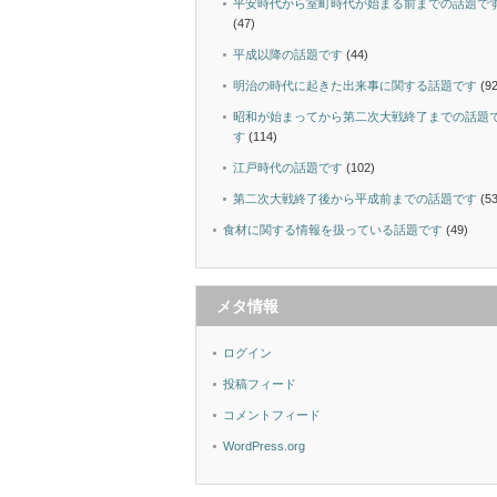
平安時代から室町時代が始まる前までの話題で
(47)
平成以降の話題です
(44)
明治の時代に起きた出来事に関する話題です
(92
昭和が始まってから第二次大戦終了までの話題
す
(114)
江戸時代の話題です
(102)
第二次大戦終了後から平成前までの話題です
(53
食材に関する情報を扱っている話題です
(49)
メタ情報
ログイン
投稿フィード
コメントフィード
WordPress.org