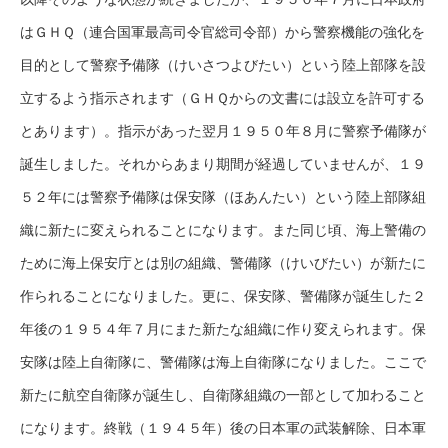
はＧＨＱ（連合国軍最高司令官総司令部）から警察機能の強化を
目的として警察予備隊（けいさつよびたい）という陸上部隊を設
立するよう指示されます（ＧＨＱからの文書には設立を許可する
とあります）。指示があった翌月１９５０年８月に警察予備隊が
誕生しました。それからあまり期間が経過していませんが、１９
５２年には警察予備隊は保安隊（ほあんたい）という陸上部隊組
織に新たに変えられることになります。また同じ頃、海上警備の
ために海上保安庁とは別の組織、警備隊（けいびたい）が新たに
作られることになりました。更に、保安隊、警備隊が誕生した２
年後の１９５４年７月にまた新たな組織に作り変えられます。保
安隊は陸上自衛隊に、警備隊は海上自衛隊になりました。ここで
新たに航空自衛隊が誕生し、自衛隊組織の一部として加わること
になります。終戦（１９４５年）後の日本軍の武装解除、日本軍