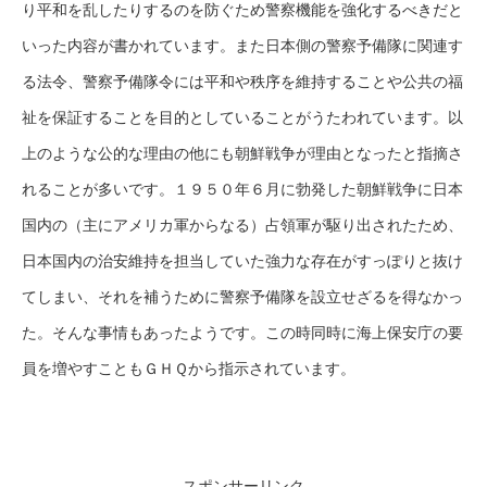
り平和を乱したりするのを防ぐため警察機能を強化するべきだと
いった内容が書かれています。また日本側の警察予備隊に関連す
る法令、警察予備隊令には平和や秩序を維持することや公共の福
祉を保証することを目的としていることがうたわれています。以
上のような公的な理由の他にも朝鮮戦争が理由となったと指摘さ
れることが多いです。１９５０年６月に勃発した朝鮮戦争に日本
国内の（主にアメリカ軍からなる）占領軍が駆り出されたため、
日本国内の治安維持を担当していた強力な存在がすっぽりと抜け
てしまい、それを補うために警察予備隊を設立せざるを得なかっ
た。そんな事情もあったようです。この時同時に海上保安庁の要
員を増やすこともＧＨＱから指示されています。
スポンサーリンク