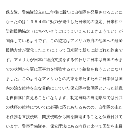
保安隊、警備隊設立の二年後に新たに自衛隊を発足させることに
なったのは１９５４年に効力が発生した日米間の協定、日米相互
防衛援助協定（にちべいそうごぼうえいえんじょきょうてい）が
関係しているようです。この協定はアメリカ政府の他国への経済
援助方針が変化したことによって日米間で新たに結ばれた約束で
す。アメリカが日本に経済支援をする代わりに日本は自国の今ま
での状態から更に軍事力を増強するという義務を負うことになり
ました。このようなアメリカとの約束を果たすために日本側は国
内の治安維持を主な目的にしていた保安隊や警備隊といった組織
を自衛隊に変えることになります。制定当時の自衛隊法では公共
の秩序の維持については必要に応じあたるものの、自衛隊の主た
る任務を直接侵略、間接侵略から国を防衛することと位置付けて
います。警察予備隊令、保安庁法にある内容と比べて国防を主目