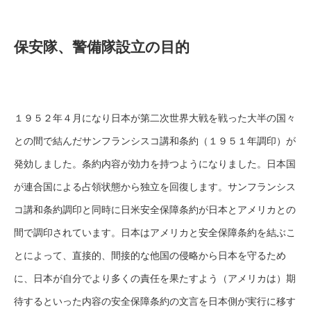
保安隊、警備隊設立の目的
１９５２年４月になり日本が第二次世界大戦を戦った大半の国々
との間で結んだサンフランシスコ講和条約（１９５１年調印）が
発効しました。条約内容が効力を持つようになりました。日本国
が連合国による占領状態から独立を回復します。サンフランシス
コ講和条約調印と同時に日米安全保障条約が日本とアメリカとの
間で調印されています。日本はアメリカと安全保障条約を結ぶこ
とによって、直接的、間接的な他国の侵略から日本を守るため
に、日本が自分でより多くの責任を果たすよう（アメリカは）期
待するといった内容の安全保障条約の文言を日本側が実行に移す