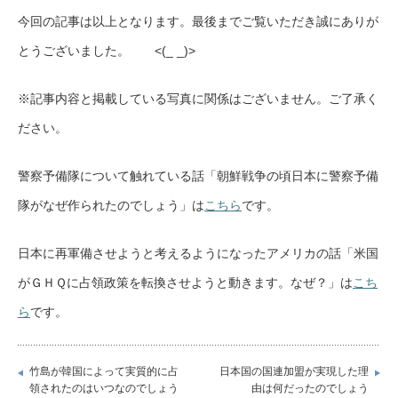
今回の記事は以上となります。最後までご覧いただき誠にありが
とうございました。 <(_ _)>
※記事内容と掲載している写真に関係はございません。ご了承く
ださい。
警察予備隊について触れている話「朝鮮戦争の頃日本に警察予備
隊がなぜ作られたのでしょう」は
こちら
です。
日本に再軍備させようと考えるようになったアメリカの話「米国
がＧＨＱに占領政策を転換させようと動きます。なぜ？」は
こち
ら
です。
竹島が韓国によって実質的に占
日本国の国連加盟が実現した理
領されたのはいつなのでしょう
由は何だったのでしょう