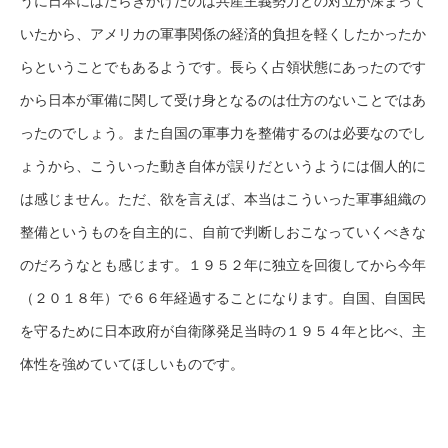
うに日本にはたらきかけたのは共産主義勢力との対立が深まって
いたから、アメリカの軍事関係の経済的負担を軽くしたかったか
らということでもあるようです。長らく占領状態にあったのです
から日本が軍備に関して受け身となるのは仕方のないことではあ
ったのでしょう。また自国の軍事力を整備するのは必要なのでし
ょうから、こういった動き自体が誤りだというようには個人的に
は感じません。ただ、欲を言えば、本当はこういった軍事組織の
整備というものを自主的に、自前で判断しおこなっていくべきな
のだろうなとも感じます。１９５２年に独立を回復してから今年
（２０１８年）で６６年経過することになります。自国、自国民
を守るために日本政府が自衛隊発足当時の１９５４年と比べ、主
体性を強めていてほしいものです。