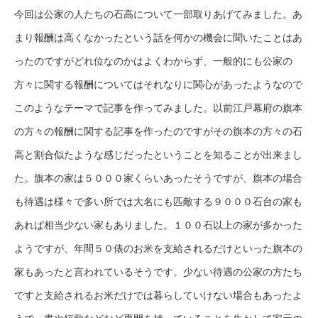
今回は公家の人たちの石高について一部取りあげてみました。あ
まり報酬は高くなかったという話を何かの機会に聞いたことはあ
ったのですがどれ位なのかはよくわからず、一般的にも公家の
方々に関する報酬についてはそれなりに関心があったようなので
このようなテーマで記事を作ってみました。以前江戸幕府の旗本
の方々の報酬に関する記事を作ったのですがその旗本の方々の石
高と割合似たような感じだったということを知ることが出来まし
た。旗本の家は５０００家くらいあったそうですが、旗本の場合
も待遇は様々で多い所では大名にも匹敵する９０００石台の家も
あれば相当少ない家もありました。１００石以上の家が多かった
ようですが、年間５０俵のお米を支給されるだけといった旗本の
家もあったと言われているそうです。少ない待遇の公家の方たち
ですと支給されるお米だけでは暮らしていけない場合もあったよ