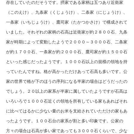
存在していたのだそうです。摂家である家柄は五つあり近衛家
（このえけ）、九条家（くじょうけ）、二条家（にじょうけ）、
一条家（いちじょうけ）、鷹司家（たかつかさけ）で構成されて
いました。それぞれの家柄の石高は近衛家が約２８００石、九条
家が時期によって変動したようで２０００～３０００石、二条家
が約１７００石、一条家が約２０００石、鷹司家が約１５００石
といった感じだったようです。１０００石以上の規模の領地を持
っていたんですね。格が高かっただけあって石高も多いです。公
家の世界で格が下のほうの序列になる半家の場合はどうだったの
でしょう。２０以上の家系が半家に属していたようですが石高は
いろいろで１０００石近くの領地を所有している家もあればそれ
に比べてはるかに少ない量のお米を支給されていただけの家もあ
ったようです。１００石台の家系が割と多い印象です。公家の
方々の場合は石高が多い家であっても３０００石くらいで、少な