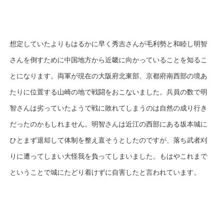
想定していたよりもはるかに早く秀吉さんが毛利勢と和睦し明智
さんを倒すために中国地方から近畿に向かっていることを知るこ
とになります。両軍が現在の大阪府北東部、京都府南西部の境あ
たりに位置する山崎の地で戦闘をおこないました。兵員の数で明
智さんは劣っていたようで戦に敗れてしまうのは自然の成り行き
だったのかもしれません。明智さんは近江の西部にある坂本城に
ひとまず退却して体制を整え直そうとしたのですが、落ち武者刈
りに遭ってしまい大怪我を負ってしまいました。もはやこれまで
ということで城にたどり着けずに自害したと言われています。