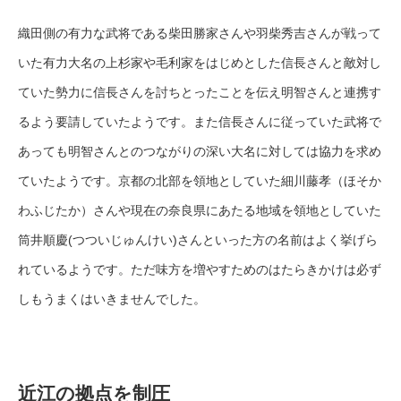
織田側の有力な武将である柴田勝家さんや羽柴秀吉さんが戦って
いた有力大名の上杉家や毛利家をはじめとした信長さんと敵対し
ていた勢力に信長さんを討ちとったことを伝え明智さんと連携す
るよう要請していたようです。また信長さんに従っていた武将で
あっても明智さんとのつながりの深い大名に対しては協力を求め
ていたようです。京都の北部を領地としていた細川藤孝（ほそか
わふじたか）さんや現在の奈良県にあたる地域を領地としていた
筒井順慶(つついじゅんけい)さんといった方の名前はよく挙げら
れているようです。ただ味方を増やすためのはたらきかけは必ず
しもうまくはいきませんでした。
近江の拠点を制圧