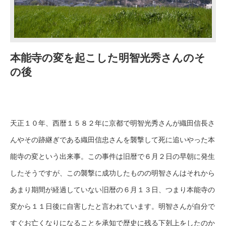
本能寺の変を起こした明智光秀さんのそ
の後
天正１０年、西暦１５８２年に京都で明智光秀さんが織田信長さ
んやその跡継ぎである織田信忠さんを襲撃して死に追いやった本
能寺の変という出来事。この事件は旧暦で６月２日の早朝に発生
したそうですが、この襲撃に成功したものの明智さんはそれから
あまり期間が経過していない旧暦の６月１３日、つまり本能寺の
変から１１日後に自害したと言われています。明智さんが自分で
すぐお亡くなりになることを承知で歴史に残る下剋上をしたのか