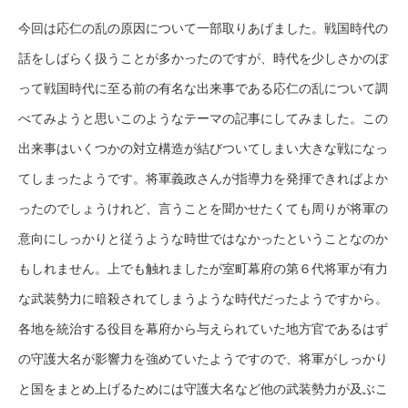
今回は応仁の乱の原因について一部取りあげました。戦国時代の
話をしばらく扱うことが多かったのですが、時代を少しさかのぼ
って戦国時代に至る前の有名な出来事である応仁の乱について調
べてみようと思いこのようなテーマの記事にしてみました。この
出来事はいくつかの対立構造が結びついてしまい大きな戦になっ
てしまったようです。将軍義政さんが指導力を発揮できればよか
ったのでしょうけれど、言うことを聞かせたくても周りが将軍の
意向にしっかりと従うような時世ではなかったということなのか
もしれません。上でも触れましたが室町幕府の第６代将軍が有力
な武装勢力に暗殺されてしまうような時代だったようですから。
各地を統治する役目を幕府から与えられていた地方官であるはず
の守護大名が影響力を強めていたようですので、将軍がしっかり
と国をまとめ上げるためには守護大名など他の武装勢力が及ぶこ