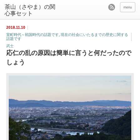
茶山（さやま）の関
menu
心事セット
2018.11.10
室町時代～戦国時代の話題です
,
現在の社会にいたるまでの歴史に関する
話題です
武士
応仁の乱の原因は簡単に言うと何だったので
しょう