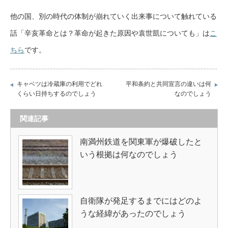
他の国、別の時代の体制が崩れていく出来事について触れている
話「辛亥革命とは？革命が起きた原因や袁世凱についても」は
こ
ちら
です。
キャベツは冷蔵庫の利用でどれ
平和条約と共同宣言の違いは何
くらい日持ちするのでしょう
なのでしょう
関連記事
南満州鉄道を関東軍が爆破したと
いう根拠は何なのでしょう
自衛隊が発足するまでにはどのよ
うな経緯があったのでしょう