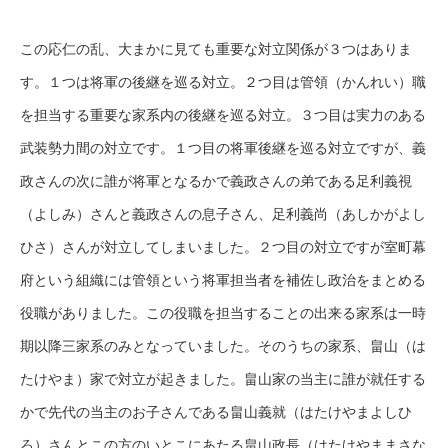
この応仁の乱、大まかに見ても重要な対立関係が３つはありま
す。１つは将軍の後継を巡る対立。２つ目は管領（かんれい）職
を担当する重要な家系内の後継を巡る対立。３つ目は実力のある
武装勢力間の対立です。１つ目の将軍後継を巡る対立ですが、義
政さんの次に誰が将軍となるかで義政さんの弟である足利義視
（よしみ）さんと義政さんの息子さん、足利義尚（あしかがよし
ひさ）さんが対立してしまいました。２つ目の対立ですが室町幕
府という組織には管領という将軍担当者を補佐し政治をまとめる
役職がありました。この役職を担当することの出来る家系は一時
期以降三家系のみとなっていました。そのうちの家系、畠山（は
たけやま）家で対立が起きました。畠山家の当主に誰が就任する
かで先代の当主のお子さんである畠山義就（はたけやまよしひ
ろ）さんとこの方のいとこにあたる畠山政長（はたけやままさな