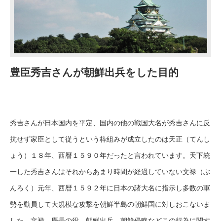
豊臣秀吉さんが朝鮮出兵をした目的
秀吉さんが日本国内を平定、国内の他の戦国大名が秀吉さんに反
抗せず家臣として従うという枠組みが成立したのは天正（てんし
ょう）１８年、西暦１５９０年だったと言われています。天下統
一した秀吉さんはそれからあまり時間が経過していない文禄（ぶ
んろく）元年、西暦１５９２年に日本の諸大名に指示し多数の軍
勢を動員して大規模な攻撃を朝鮮半島の朝鮮国に対しおこないま
した。文禄、慶長の役、朝鮮出兵、朝鮮侵略などこの行為に関す