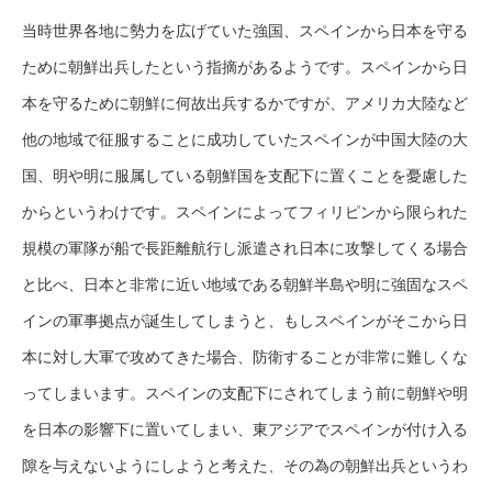
当時世界各地に勢力を広げていた強国、スペインから日本を守る
ために朝鮮出兵したという指摘があるようです。スペインから日
本を守るために朝鮮に何故出兵するかですが、アメリカ大陸など
他の地域で征服することに成功していたスペインが中国大陸の大
国、明や明に服属している朝鮮国を支配下に置くことを憂慮した
からというわけです。スペインによってフィリピンから限られた
規模の軍隊が船で長距離航行し派遣され日本に攻撃してくる場合
と比べ、日本と非常に近い地域である朝鮮半島や明に強固なスペ
インの軍事拠点が誕生してしまうと、もしスペインがそこから日
本に対し大軍で攻めてきた場合、防衛することが非常に難しくな
ってしまいます。スペインの支配下にされてしまう前に朝鮮や明
を日本の影響下に置いてしまい、東アジアでスペインが付け入る
隙を与えないようにしようと考えた、その為の朝鮮出兵というわ