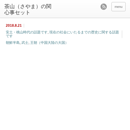
茶山（さやま）の関
menu
心事セット
2018.8.21
安土・桃山時代の話題です
,
現在の社会にいたるまでの歴史に関する話題
です
朝鮮半島
,
武士
,
王朝（中国大陸の大国）