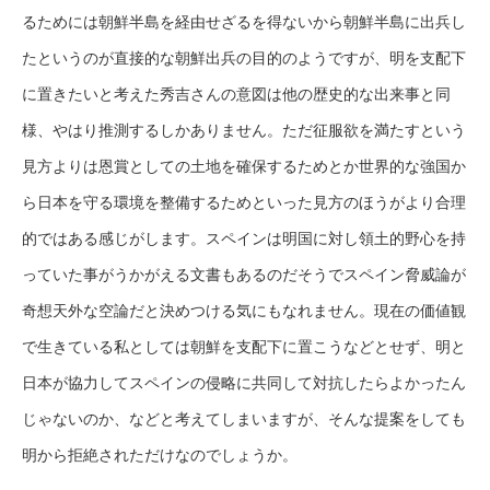
るためには朝鮮半島を経由せざるを得ないから朝鮮半島に出兵し
たというのが直接的な朝鮮出兵の目的のようですが、明を支配下
に置きたいと考えた秀吉さんの意図は他の歴史的な出来事と同
様、やはり推測するしかありません。ただ征服欲を満たすという
見方よりは恩賞としての土地を確保するためとか世界的な強国か
ら日本を守る環境を整備するためといった見方のほうがより合理
的ではある感じがします。スペインは明国に対し領土的野心を持
っていた事がうかがえる文書もあるのだそうでスペイン脅威論が
奇想天外な空論だと決めつける気にもなれません。現在の価値観
で生きている私としては朝鮮を支配下に置こうなどとせず、明と
日本が協力してスペインの侵略に共同して対抗したらよかったん
じゃないのか、などと考えてしまいますが、そんな提案をしても
明から拒絶されただけなのでしょうか。