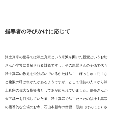
指導者の呼びかけに応じて
浄土真宗の世界では浄土真宗という宗派を開いた親鸞というお坊
さんが非常に尊敬される対象ですし、その親鸞さんの子孫で代々
浄土真宗の教えを受け継いでいるかたは法主 ほっしゅ（門主な
ど複数の呼ばれかたがあるようですが）として信徒の人々から浄
土真宗の偉大な指導者としてあがめられていました。信長さんが
天下統一を目指していた頃、浄土真宗で法主だったのは浄土真宗
の指導的な立場のお寺、石山本願寺の僧侶、顕如（けんにょ）さ