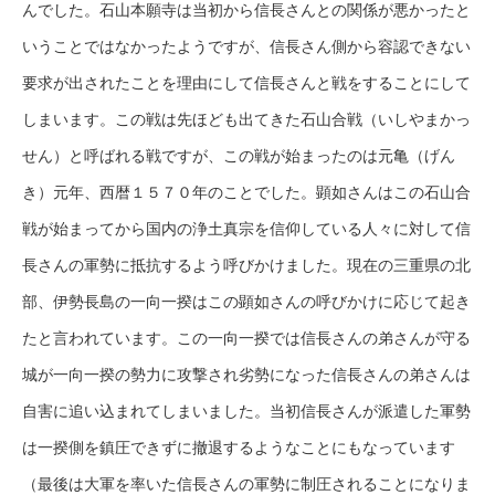
んでした。石山本願寺は当初から信長さんとの関係が悪かったと
いうことではなかったようですが、信長さん側から容認できない
要求が出されたことを理由にして信長さんと戦をすることにして
しまいます。この戦は先ほども出てきた石山合戦（いしやまかっ
せん）と呼ばれる戦ですが、この戦が始まったのは元亀（げん
き）元年、西暦１５７０年のことでした。顕如さんはこの石山合
戦が始まってから国内の浄土真宗を信仰している人々に対して信
長さんの軍勢に抵抗するよう呼びかけました。現在の三重県の北
部、伊勢長島の一向一揆はこの顕如さんの呼びかけに応じて起き
たと言われています。この一向一揆では信長さんの弟さんが守る
城が一向一揆の勢力に攻撃され劣勢になった信長さんの弟さんは
自害に追い込まれてしまいました。当初信長さんが派遣した軍勢
は一揆側を鎮圧できずに撤退するようなことにもなっています
（最後は大軍を率いた信長さんの軍勢に制圧されることになりま