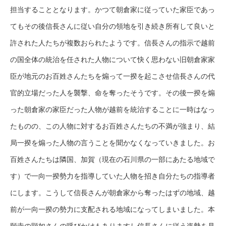
担当することとなります。かつて朝倉家に従っていた家臣であっ
てもその後信長さんに従い自分の領地を引き続き所有して良いと
許された人たちが複数おられたようです。信長さんの指示で越前
の国全体の統治を任された人物について快く思わない旧朝倉家家
臣が地元のお百姓さんたちを煽って一揆を起こさせ信長さんの代
官的立場だった人を襲撃、命を奪ったそうです。その後一揆を煽
った朝倉家の家臣だった人物が越前を統治することに一時はなっ
たものの、この人物に対するお百姓さんたちの不満が強まり、結
局一揆を煽った人物の言うことを聞かなくなっていきました。お
百姓さんたちは隣国、加賀（現在の石川県の一部にあたる地域で
す）で一向一揆勢力を指導していた人物を招き自分たちの指導者
にします。こうして信長さんが朝倉家から奪ったはずの地域、越
前が一向一揆の勢力に支配される地域になってしまいました。本