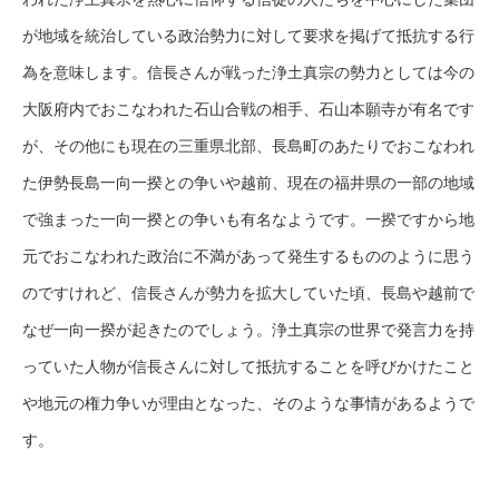
が地域を統治している政治勢力に対して要求を掲げて抵抗する行
為を意味します。信長さんが戦った浄土真宗の勢力としては今の
大阪府内でおこなわれた石山合戦の相手、石山本願寺が有名です
が、その他にも現在の三重県北部、長島町のあたりでおこなわれ
た伊勢長島一向一揆との争いや越前、現在の福井県の一部の地域
で強まった一向一揆との争いも有名なようです。一揆ですから地
元でおこなわれた政治に不満があって発生するもののように思う
のですけれど、信長さんが勢力を拡大していた頃、長島や越前で
なぜ一向一揆が起きたのでしょう。浄土真宗の世界で発言力を持
っていた人物が信長さんに対して抵抗することを呼びかけたこと
や地元の権力争いが理由となった、そのような事情があるようで
す。