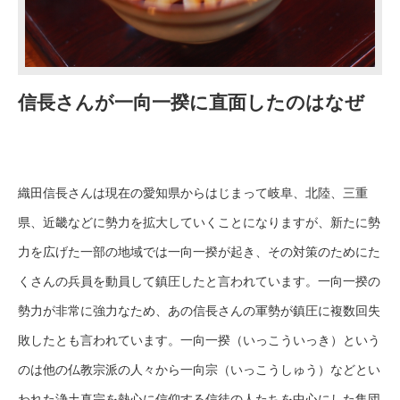
信長さんが一向一揆に直面したのはなぜ
織田信長さんは現在の愛知県からはじまって岐阜、北陸、三重
県、近畿などに勢力を拡大していくことになりますが、新たに勢
力を広げた一部の地域では一向一揆が起き、その対策のためにた
くさんの兵員を動員して鎮圧したと言われています。一向一揆の
勢力が非常に強力なため、あの信長さんの軍勢が鎮圧に複数回失
敗したとも言われています。一向一揆（いっこういっき）という
のは他の仏教宗派の人々から一向宗（いっこうしゅう）などとい
われた浄土真宗を熱心に信仰する信徒の人たちを中心にした集団