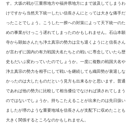
す。大坂の戦が三重県地方や福井県地方にまで波及してしまうわ
けですから当然天下統一したい信長さんにとっては大きな痛手だ
ったことでしょう。こうした一揆への対策によって天下統一のた
めの事業がけっこう遅れてしまったのかもしれません。石山本願
寺から顕如さんたち浄土真宗の勢力は立ち退くようにと信長さん
が言わずに国内の有力戦国大名たちとの戦いに専念していたら歴
史もだいぶ変わっていたのでしょうか。一度に複数の戦国大名や
浄土真宗の勢力を相手にして戦いを継続しても織田勢が衰退しな
かったのは大したものだという見方も出来るかと思います。普通
であれば他の勢力に比較して相当優位でなければ潰されてしまう
のではないでしょうか。持ちこたえることが出来たのは先日扱い
ましたが堺のような重要地域を信長さんが支配下に収めたことも
大きく関係するところなのかもしれません。