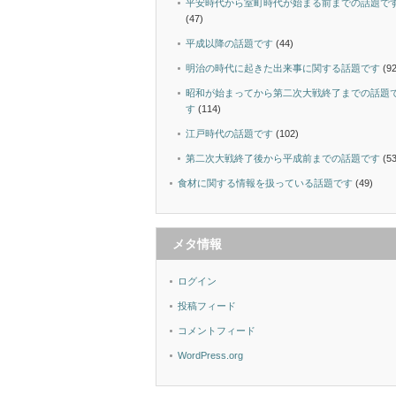
平安時代から室町時代が始まる前までの話題で
(47)
平成以降の話題です
(44)
明治の時代に起きた出来事に関する話題です
(92
昭和が始まってから第二次大戦終了までの話題
す
(114)
江戸時代の話題です
(102)
第二次大戦終了後から平成前までの話題です
(53
食材に関する情報を扱っている話題です
(49)
メタ情報
ログイン
投稿フィード
コメントフィード
WordPress.org