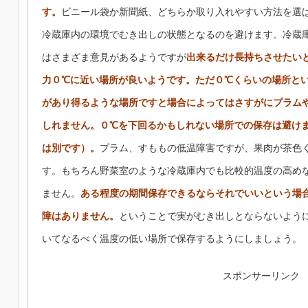
す。
ビニール袋か新聞紙、どちらか取り入れやすい方法を選
冷蔵庫内の環境でむき出しの状態となるのを避けます。冷蔵
はさまざま意見があるようですが
出来るだけ長持ちさせたい
力０℃に近い場所が良いようです。
ただ０℃くらいの場所と
があり得るような場所ですと場合によってはさすがにプラム
しれません。０℃を下回るかもしれない場所での保存は避け
は別です）。
プラム、すももの低温障害ですが、果肉が茶色
す。もちろん野菜室のような冷蔵庫内でも比較的温度の高め
ません。
ある程度の期間保存できるならそれでいいという場
障はありません。
ということで実がむき出しとならないよう
いてなるべく温度の低い場所で保存するようにしましょう。
スポンサーリンク