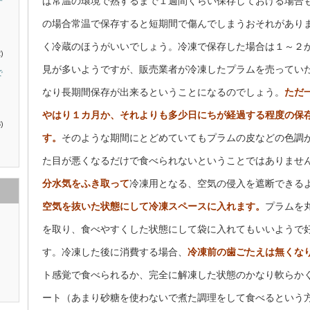
ば常温の環境で熟するまで１週間くらい保存しておける場合
す
の場合常温で保存すると短期間で傷んでしまうおそれがあり
く冷蔵のほうがいいでしょう。冷凍で保存した場合は１～２
)
見が多いようですが、販売業者が冷凍したプラムを売ってい
で
なり長期間保存が出来るということになるのでしょう。
ただ
やはり１カ月か、それよりも多少日にちが経過する程度の保
)
す。
そのような期間にとどめていてもプラムの皮などの色調
た目が悪くなるだけで食べられないということではありませ
分水気をふき取って
冷凍用となる、空気の侵入を遮断できる
空気を抜いた状態にして冷凍スペースに入れます。
プラムを
を取り、食べやすくした状態にして袋に入れてもいいようで
す。冷凍した後に消費する場合、
冷凍前の歯ごたえは無くな
ト感覚で食べられるか、完全に解凍した状態のかなり軟らか
ート（あまり砂糖を使わないで煮た調理をして食べるという