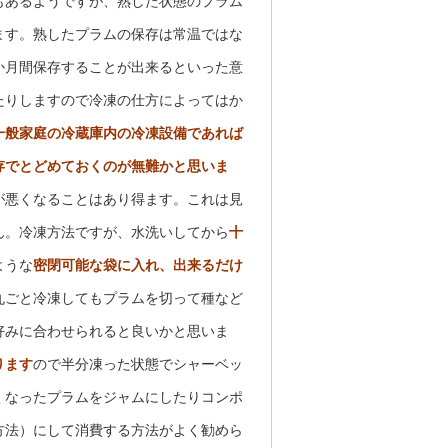
もあるようですが、熟した状態のプラム
ます。熟したプラムの保存は常温ではな
か月間保存することが出来るといった意
たりしますので冷凍の仕方によってはか
一般家庭の冷蔵庫内の冷凍設備であれば
存でとどめておくのが無難かと思いま
が悪くなることはあり得ます。これは見
ん。冷凍方法ですが、水洗いしてから
十
ような
密閉可能な袋に入れ、出来るだけ
丸ごと冷凍してもプラムを切って種など
好みに合わせられると良いかと思いま
ります
ので半分凍った状態でシャーベッ
くなったプラムをジャムにしたりコンポ
方法）にして消費する方法がよく勧めら