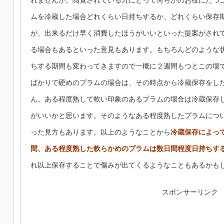
れませんが。閲覧されている方にとって何らかのお役にたつ
ムを冷蔵した場合どれくらい日持ちするか、どれくらい保存
が、出来るだけ早く消費したほうがいいといった提案がされ
る場合もあるといった意見もあります。もちろんどのような
ちする期間も変わってきますので一概に２週間もつとこの場
ばかりで硬めのプラムの場合は、その時点から冷蔵保存をし
ん。ある程度熟して軟い印象のあるプラムの場合は冷蔵保存
がいいかと思います。そのようなある程度熟したプラムにつ
った見方もあります。以上のようなことから
冷蔵保存によっ
間、ある程度熟した軟らかめのプラムは数日間程度日持ちす
れ以上保存することで傷みが出てくるようなこともあるかも
スポンサーリンク