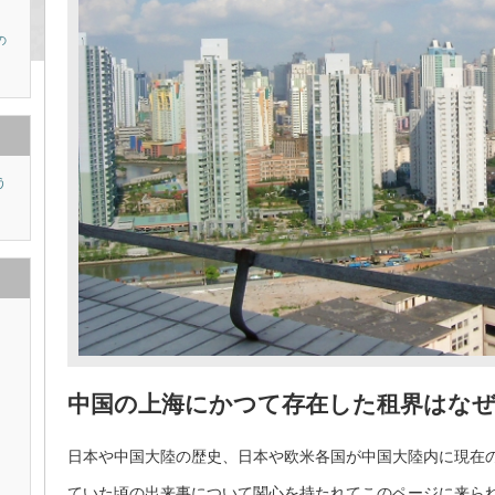
の
う
り
中国の上海にかつて存在した租界はな
日本や中国大陸の歴史、日本や欧米各国が中国大陸内に現在
ていた頃の出来事について関心を持たれてこのページに来ら