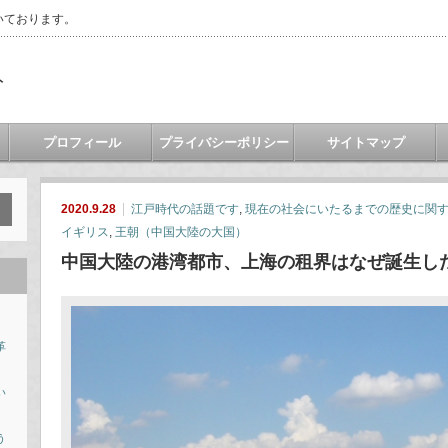
いております。
ト
プロフィール
プライバシーポリシー
サイトマップ
2020.9.28
江戸時代の話題です
,
現在の社会にいたるまでの歴史に関
イギリス
,
王朝（中国大陸の大国）
中国大陸の港湾都市、上海の租界はなぜ誕生し
革
い
う