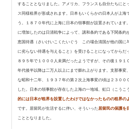
することとなりました。アメリカ、フランスも自分たちにと
ス同様租界が形成されます。日本もいくらかの日本人が上海
う。１８７０年代に上海に日本の領事館が設置されています
に増加したのは日清戦争によって、講和条約である下関条約
恵国待遇（さいけいこくたいぐう この場合清国が他の国に
に劣らない待遇を与えること）を受けることになってからだ
８９５年で１０００人未満だったようですが、その後１９１
年代後半以降は二万人以上にまで膨れ上がります。支那事変
な昭和十二年、１９３７年の第２次上海事変の頃は２３００
した。日本の領事館が存在した上海の一地域、虹口（こうこ
的には日本が租界を設置したわけではなかったものの租界の
です。居留民が生活するに伴い、そういった
居留民の保護を
こととなりました。