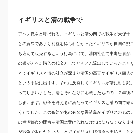
イギリスと清の戦争で
アヘン戦争と呼ばれる、イギリスと清の間での戦争が天保十
との貿易であまり利益を得られなかったイギリスが自国の勢
ち込んで販売するという行為に出て、清国社会で中毒患者が
の銀がアヘン購入の代金としてどんどん流出していったこと
とでイギリスと清の対立が深まり清国の高官がイギリス商人
という手段に出ます。それに反発してイギリスが清に対し武
ってしまいました。清もそれなりに応戦したものの、２年後
しまいます。戦争を終えるにあたってイギリスと清の間で結
く）でした。この条約であの有名な香港島がイギリスのもの
の港湾都市の開港を清国は受け入れなければならなくなりま
が戦争で敗れたということでイギリスに賠償金も支払うこと