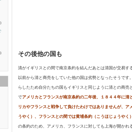
す
)
で
その後他の国も
)
清がイギリスとの間で南京条約を結んだあとは清国が交易す
以前から清と商売をしていた他の国は劣勢となったそうです
らしたため自分たちの国もイギリスと同じように清との商売
で
アメリカとフランスが南京条約の二年後、１８４４年に清
リカやフランスと戦争して負けたわけではありませんが、ア
うやく）、フランスとの間では黄埔条約（こうほじょうやく
の条約のため、アメリカ、フランスに対しても上海が開かれ