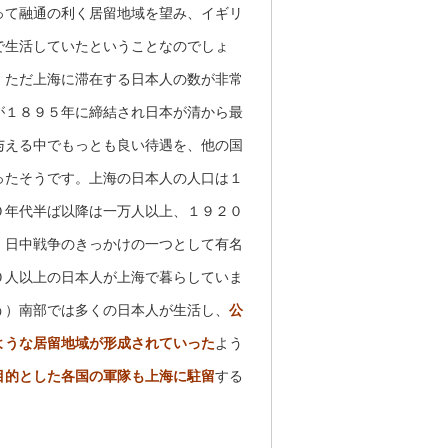
って融通の利く居留地域を望み、イギリ
で生活していたということなのでしょ
。ただ上海に滞在する日本人の数が非常
が１８９５年に締結され日本が清から最
与える中でもっとも良い待遇を、他の国
ったそうです。上海の日本人の人口は１
０年代半ば以降は一万人以上、１９２０
、日中戦争のきっかけの一つとして有名
０人以上の日本人が上海で暮らしていま
う）南部では多くの日本人が生活し、
公
ような居留地域が形成されていった
よう
目的とした各国の軍隊も上海に駐留
する