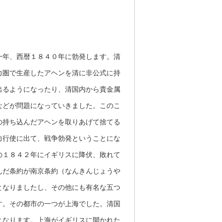
一年、西暦１８４０年に勃発します。清
力圏で生産したアヘンを清に非公式に持
出るようになったり、清国内から貴金属
などが問題になっていきました。このこ
の持ち込んだアヘンを取りあげて捨てる
力行使に出て、戦争勃発ということにな
の１８４２年にイギリスに降伏、敗れて
んだ条約が南京条約（なんきんじょうや
となりましたし、その他にも有名な五つ
す。その都市の一つが上海でした。清国
となります。上海がイギリスに開かれた