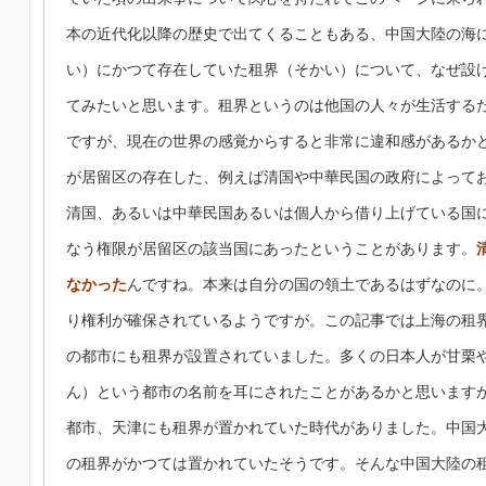
本の近代化以降の歴史で出てくることもある、中国大陸の海
い）にかつて存在していた租界（そかい）について、なぜ設
てみたいと思います。租界というのは他国の人々が生活する
ですが、現在の世界の感覚からすると非常に違和感があるか
が居留区の存在した、例えば清国や中華民国の政府によって
清国、あるいは中華民国あるいは個人から借り上げている国
なう権限が居留区の該当国にあったということがあります。
なかった
んですね。本来は自分の国の領土であるはずなのに
り権利が確保されているようですが。この記事では上海の租
の都市にも租界が設置されていました。多くの日本人が甘栗
ん）という都市の名前を耳にされたことがあるかと思います
都市、天津にも租界が置かれていた時代がありました。中国
の租界がかつては置かれていたそうです。そんな中国大陸の