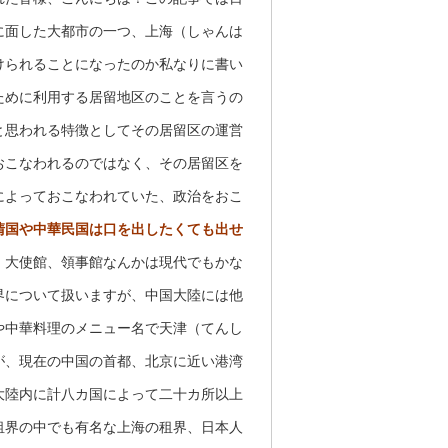
に面した大都市の一つ、上海（しゃんは
けられることになったのか私なりに書い
ために利用する居留地区のことを言うの
と思われる特徴としてその居留区の運営
おこなわれるのではなく、その居留区を
によっておこなわれていた、政治をおこ
清国や中華民国は口を出したくても出せ
。大使館、領事館なんかは現代でもかな
界について扱いますが、中国大陸には他
や中華料理のメニュー名で天津（てんし
が、現在の中国の首都、北京に近い港湾
大陸内に計八カ国によって二十カ所以上
租界の中でも有名な上海の租界、日本人