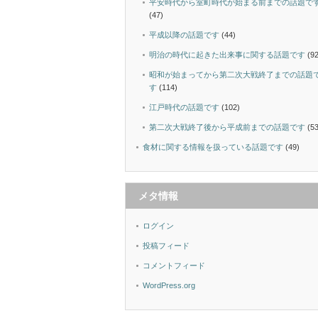
平安時代から室町時代が始まる前までの話題で
(47)
平成以降の話題です
(44)
明治の時代に起きた出来事に関する話題です
(92
昭和が始まってから第二次大戦終了までの話題
す
(114)
江戸時代の話題です
(102)
第二次大戦終了後から平成前までの話題です
(53
食材に関する情報を扱っている話題です
(49)
メタ情報
ログイン
投稿フィード
コメントフィード
WordPress.org