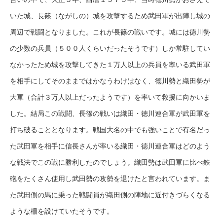
いた城、長篠（ながしの）城を攻撃するため武田軍が出陣し城の
周辺で戦闘となりました。これが長篠の戦いです。城には徳川勢
の少数の兵員（５００人くらいだったそうです）しか常駐してい
なかったため城を攻撃してきた１万人以上の兵員を率いる武田軍
を相手にしてそのままではかなうわけはなく、徳川勢と織田勢が
大軍（合計３万人以上だったようです）を率いて救援に向かいま
した。結局この戦闘、長篠の戦いは織田・徳川連合軍が武田軍を
打ち破ることとなります。戦国大名の中でも強いことで有名だっ
た武田軍を相手に信長さんが率いる織田・徳川連合軍はどのよう
な戦法でこの戦に勝利したのでしょう。織田勢は武田軍に比べ鉄
砲をたくさん使用し武田勢の攻勢を退けたと言われています。ま
た武田側の馬に乗った戦闘員が織田側の陣地に近付きづらくなる
ような柵を設けていたそうです。