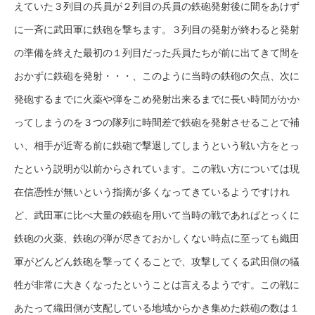
えていた３列目の兵員が２列目の兵員の鉄砲発射後に間をあけず
に一斉に武田軍に鉄砲を撃ちます。３列目の発射が終わると発射
の準備を終えた最初の１列目だった兵員たちが前に出てきて間を
おかずに鉄砲を発射・・・、このように当時の鉄砲の欠点、次に
発砲するまでに火薬や弾をこめ発射出来るまでに長い時間がかか
ってしまうのを３つの隊列に時間差で鉄砲を発射させることで補
い、相手が近寄る前に鉄砲で撃退してしまうという戦い方をとっ
たという説明が以前からされています。この戦い方については現
在信憑性が無いという指摘が多くなってきているようですけれ
ど、武田軍に比べ大量の鉄砲を用いて当時の戦であればとっくに
鉄砲の火薬、鉄砲の弾が尽きておかしくない時点に至っても織田
軍がどんどん鉄砲を撃ってくることで、攻撃してくる武田側の犠
牲が非常に大きくなったということは言えるようです。この戦に
あたって織田側が支配している地域からかき集めた鉄砲の数は１