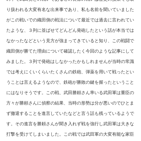
り扱われる大変有名な出来事であり、私も名前を聞いていました
がこの戦いでの織田側の戦法について最近では過去に言われてい
たような、３列に並ばせてどんどん発砲したという話が本当では
なかったなどという見方が強まってきていると知り、この戦闘で
織田側が勝てた理由について確認したく今回のような記事にして
みました。３列で発砲はしなかったかもしれませんが当時の常識
では考えにくいくらいたくさんの鉄砲、弾薬を用いて戦ったとい
うことは言えるようなので、鉄砲が勝敗の鍵を握ったということ
にはなりそうです。この戦、武田勝頼さん率いる武田軍は重臣の
方々が勝頼さんに偵察の結果、当時の形勢は分が悪いのでひとま
ず撤退することを進言していたなどと言う話も残っているようで
す。その進言を勝頼さんが聞き入れず戦を強行し武田軍は大きな
打撃を受けてしまいました。この戦では武田軍の大変有能な家臣